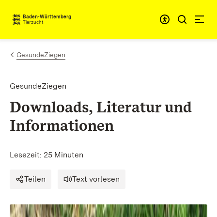
Zum Inhalt springen
Baden-Württemberg
Tierzucht
GesundeZiegen
GesundeZiegen
Downloads, Literatur und
Informationen
Lesezeit: 25 Minuten
Teilen
Text vorlesen