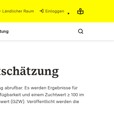
 - Ländlicher Raum
(Öffnet in neuem Fenster)
Einloggen
atung
tschätzung
ng abrufbar. Es werden Ergebnisse für
ügbarkeit und einem Zuchtwert ≥ 100 im
wert (GZW). Veröffentlicht werden die