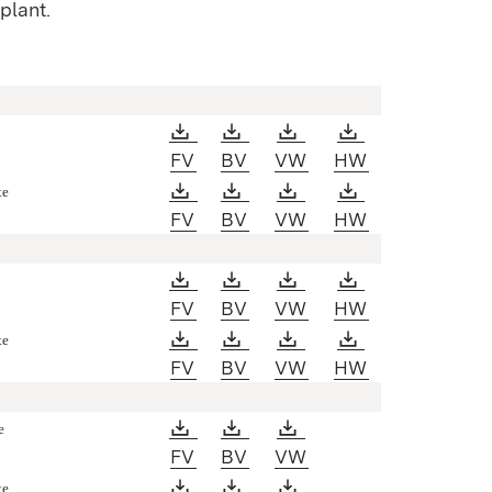
plant.
Download:
Download:
Download:
Download:
(Öffnet in neuem Fenster)
(Öffnet in neuem Fenster)
(Öffnet in neuem Fen
(Öffnet in ne
FV
BV
VW
HW
Download:
Download:
Download:
Download:
te
(Öffnet in neuem Fenster)
(Öffnet in neuem Fenster)
(Öffnet in neuem Fen
(Öffnet in ne
FV
BV
VW
HW
Download:
Download:
Download:
Download:
(Öffnet in neuem Fenster)
(Öffnet in neuem Fenster)
(Öffnet in neuem Fen
(Öffnet in ne
FV
BV
VW
HW
Download:
Download:
Download:
Download:
te
(Öffnet in neuem Fenster)
(Öffnet in neuem Fenster)
(Öffnet in neuem Fen
(Öffnet in ne
FV
BV
VW
HW
Download:
Download:
Download:
e
(Öffnet in neuem Fenster)
(Öffnet in neuem Fenster)
(Öffnet in neuem Fen
FV
BV
VW
Download:
Download:
Download:
te