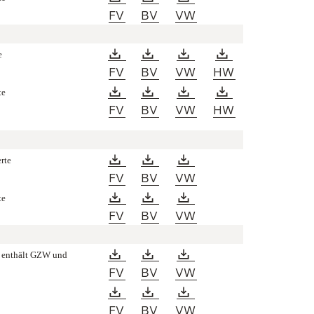
(Öffnet in neuem Fenster)
(Öffnet in neuem Fenster)
(Öffnet in neuem Fen
FV
BV
VW
Download:
Download:
Download:
Download:
e
(Öffnet in neuem Fenster)
(Öffnet in neuem Fenster)
(Öffnet in neuem Fen
(Öffnet in ne
FV
BV
VW
HW
Download:
Download:
Download:
Download:
te
(Öffnet in neuem Fenster)
(Öffnet in neuem Fenster)
(Öffnet in neuem Fen
(Öffnet in ne
FV
BV
VW
HW
Download:
Download:
Download:
rte
(Öffnet in neuem Fenster)
(Öffnet in neuem Fenster)
(Öffnet in neuem Fen
FV
BV
VW
Download:
Download:
Download:
te
(Öffnet in neuem Fenster)
(Öffnet in neuem Fenster)
(Öffnet in neuem Fen
FV
BV
VW
Download:
Download:
Download:
, enthält GZW und
(Öffnet in neuem Fenster)
(Öffnet in neuem Fenster)
(Öffnet in neuem Fen
FV
BV
VW
Download:
Download:
Download:
(Öffnet in neuem Fenster)
(Öffnet in neuem Fenster)
(Öffnet in neuem Fen
FV
BV
VW