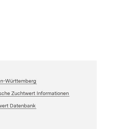
(Öffnet in neuem Fenster)
en-Württemberg
(Öffnet in neuem Fenster
ische Zuchtwert Informationen
(Öffnet in neuem Fenster)
wert Datenbank