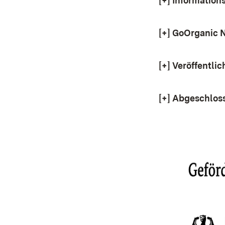
[+]
Information
[+]
GoOrganic N
[+]
Veröffentli
[+]
Abgeschloss