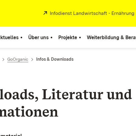
Extern:
Infodienst Landwirtschaft - Ernährung
ktuelles
Über uns
Projekte
Weiterbildung & Ber
GoOrganic
Infos & Downloads
oads, Literatur und
mationen