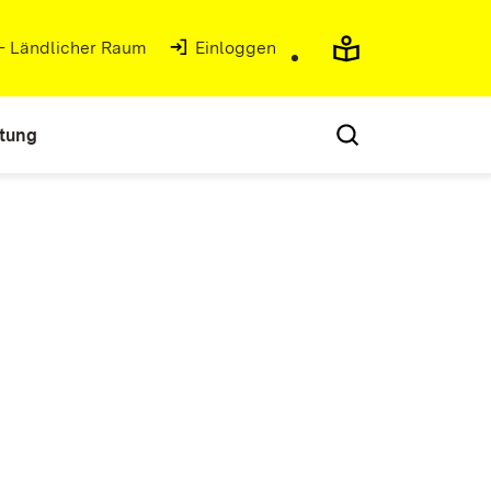
 - Ländlicher Raum
(Öffnet in neuem Fenster)
Einloggen
atung