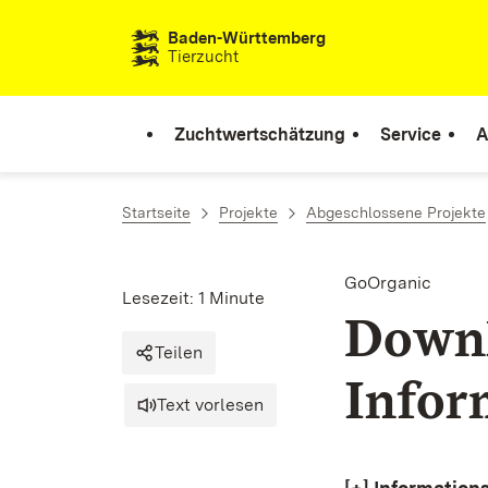
Zum Inhalt springen
Baden-Württemberg
Tierzucht
Zuchtwertschätzung
Service
A
Startseite
Projekte
Abgeschlossene Projekte
GoOrganic
Lesezeit: 1 Minute
Downl
Teilen
Infor
Text vorlesen