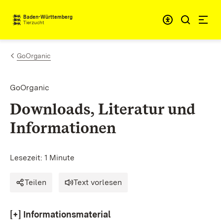
Zum Inhalt springen
Baden-Württemberg
Tierzucht
GoOrganic
GoOrganic
Downloads, Literatur und
Informationen
Lesezeit: 1 Minute
Teilen
Text vorlesen
[+]
Informationsmaterial