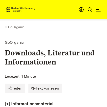
Zum Inhalt springen
Baden-Württemberg
Tierzucht
GoOrganic
GoOrganic
Downloads, Literatur und
Informationen
Lesezeit: 1 Minute
Teilen
Text vorlesen
[+]
Informationsmaterial