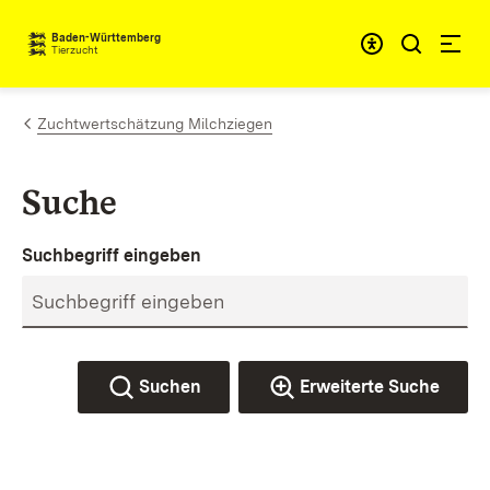
Zum Inhalt springen
Baden-Württemberg
Tierzucht
Zuchtwertschätzung Milchziegen
Suche
Suchbegriff eingeben
Suchen
Erweiterte Suche