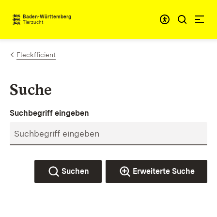
Zum Inhalt springen
Baden-Württemberg
Tierzucht
Fleckfficient
Suche
Suchbegriff eingeben
Suchen
Erweiterte Suche