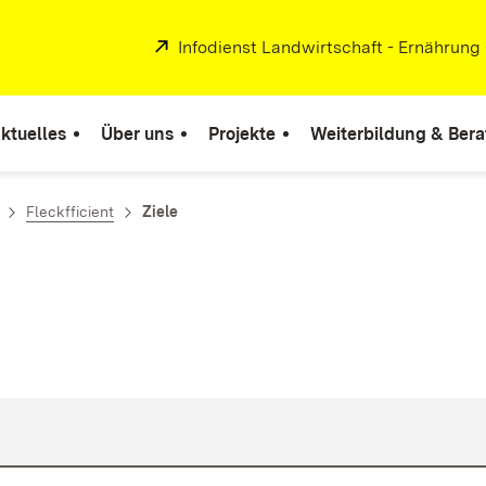
Extern:
Infodienst Landwirtschaft - Ernährung
ktuelles
Über uns
Projekte
Weiterbildung & Ber
Fleckfficient
Ziele