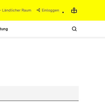
 - Ländlicher Raum
(Öffnet in neuem Fenster)
Einloggen
atung