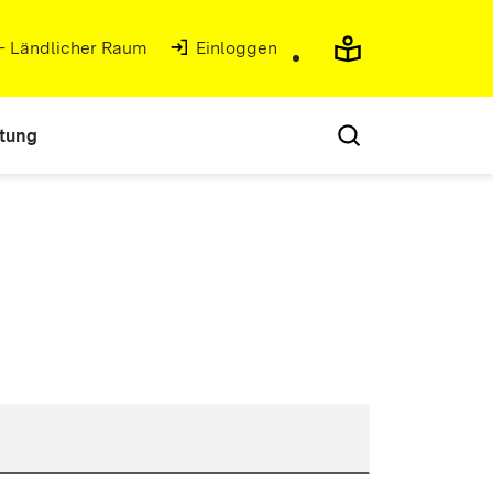
 - Ländlicher Raum
(Öffnet in neuem Fenster)
Einloggen
atung