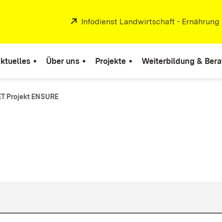
Extern:
Infodienst Landwirtschaft - Ernährung
ktuelles
Über uns
Projekte
Weiterbildung & Ber
ET Projekt ENSURE