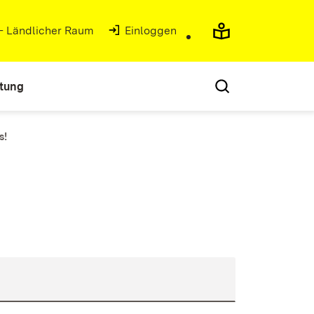
 - Ländlicher Raum
(Öffnet in neuem Fenster)
Einloggen
atung
s!