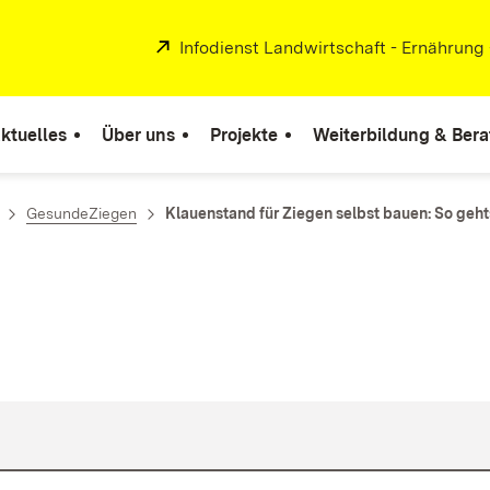
Extern:
Infodienst Landwirtschaft - Ernährung
ktuelles
Über uns
Projekte
Weiterbildung & Ber
GesundeZiegen
Klauenstand für Ziegen selbst bauen: So geht