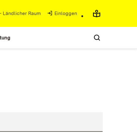
 - Ländlicher Raum
(Öffnet in neuem Fenster)
Einloggen
atung