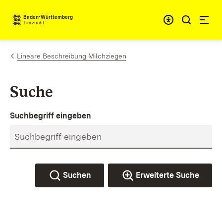
Zum Inhalt springen
Baden-Württemberg
Tierzucht
Lineare Beschreibung Milchziegen
Suche
Suchbegriff eingeben
Suchen
Erweiterte Suche