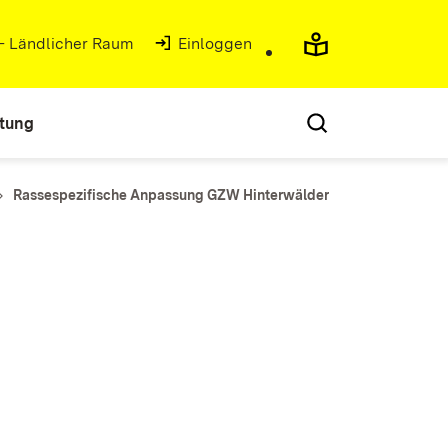
 - Ländlicher Raum
(Öffnet in neuem Fenster)
Einloggen
atung
Rassespezifische Anpassung GZW Hinterwälder