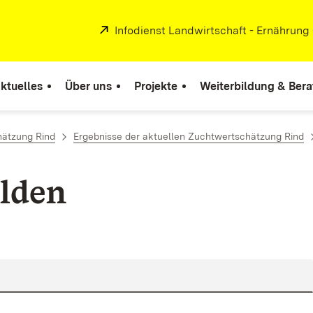
Extern:
Infodienst Landwirtschaft - Ernährung
ktuelles
Über uns
Projekte
Weiterbildung & Ber
ätzung Rind
Ergebnisse der aktuellen Zuchtwertschätzung Rind
lden