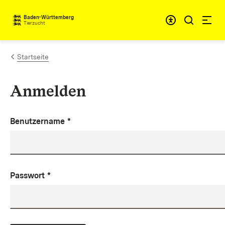
Zum Inhalt springen
Baden-Württemberg
Tierzucht
Startseite
Anmelden
Benutzername
*
Passwort
*