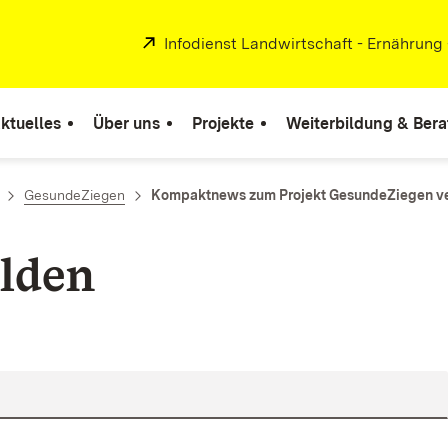
Extern:
Infodienst Landwirtschaft - Ernährung
ktuelles
Über uns
Projekte
Weiterbildung & Ber
GesundeZiegen
Kompaktnews zum Projekt GesundeZiegen ver
lden