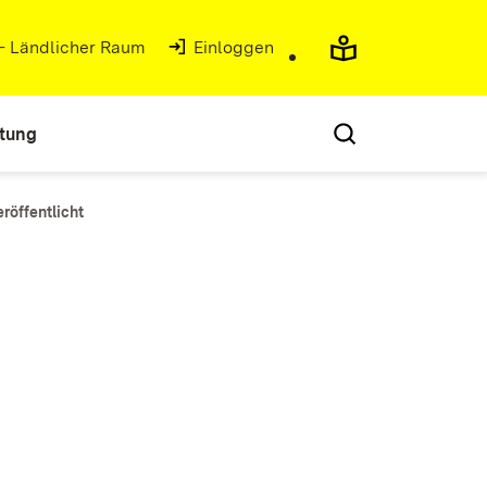
 - Ländlicher Raum
(Öffnet in neuem Fenster)
Einloggen
atung
öffentlicht