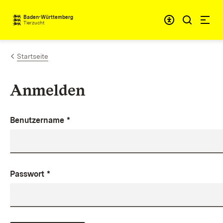
Zum Inhalt springen
Baden-Württemberg
Tierzucht
Startseite
Anmelden
Benutzername
*
Passwort
*