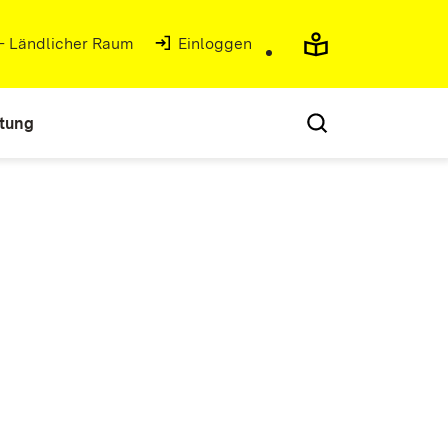
 - Ländlicher Raum
(Öffnet in neuem Fenster)
Einloggen
atung