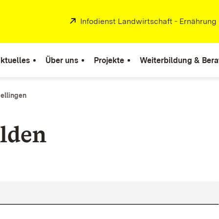
Extern:
Infodienst Landwirtschaft - Ernährung
ktuelles
Über uns
Projekte
Weiterbildung & Ber
Nellingen
lden