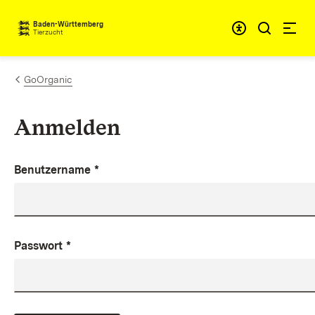
Zum Inhalt springen
Baden-Württemberg
Tierzucht
GoOrganic
Anmelden
Benutzername
*
Passwort
*