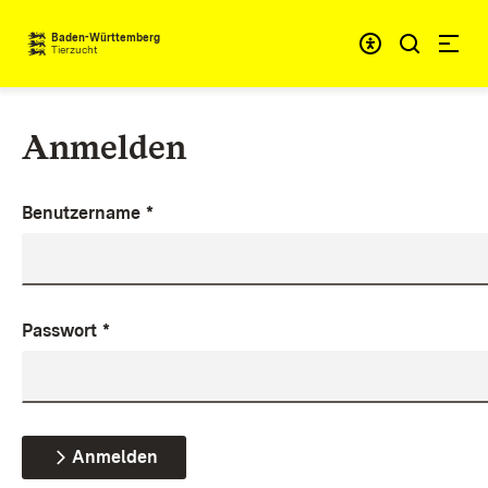
Zum Inhalt springen
Baden-Württemberg
Tierzucht
Anmelden
Benutzername
*
Passwort
*
Anmelden