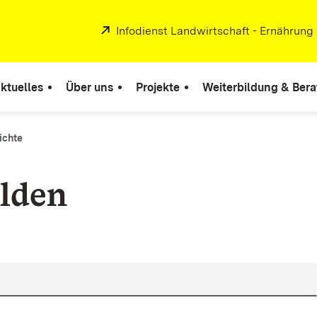
Extern:
Infodienst Landwirtschaft - Ernährung
ktuelles
Über uns
Projekte
Weiterbildung & Ber
ichte
lden