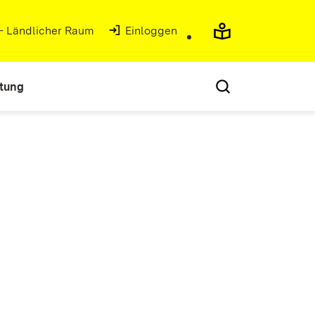
 - Ländlicher Raum
(Öffnet in neuem Fenster)
Einloggen
atung