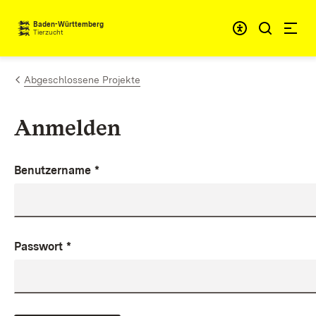
Zum Inhalt springen
Baden-Württemberg
Tierzucht
Abgeschlossene Projekte
Anmelden
Benutzername
*
Passwort
*