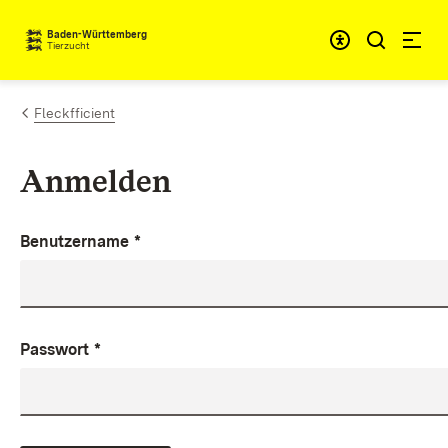
Zum Inhalt springen
Baden-Württemberg
Tierzucht
Fleckfficient
Anmelden
Benutzername
*
Passwort
*