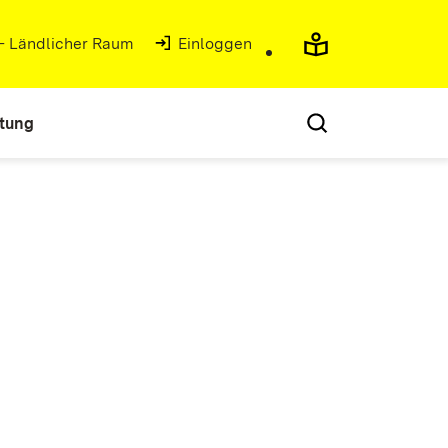
 - Ländlicher Raum
(Öffnet in neuem Fenster)
Einloggen
atung