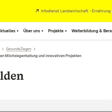
Extern:
Infodienst Landwirtschaft - Ernährung
ktuelles
Über uns
Projekte
Weiterbildung & Ber
GesundeZiegen
hen Milchziegenhaltung und innovativen Projekten
lden