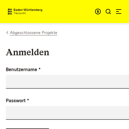
Zum Inhalt springen
Baden-Württemberg
Tierzucht
Abgeschlossene Projekte
Anmelden
Benutzername
*
Passwort
*