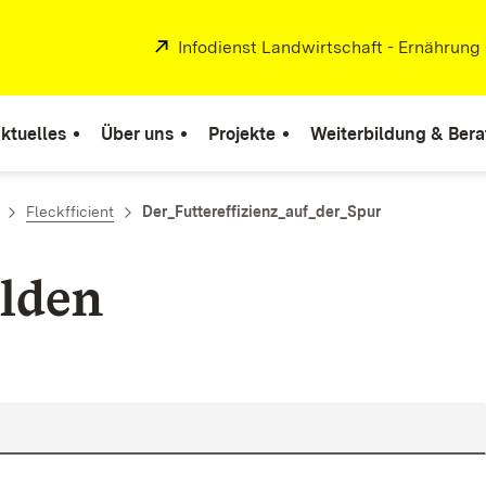
Extern:
Infodienst Landwirtschaft - Ernährung
ktuelles
Über uns
Projekte
Weiterbildung & Ber
Fleckfficient
Der_Futtereffizienz_auf_der_Spur
lden