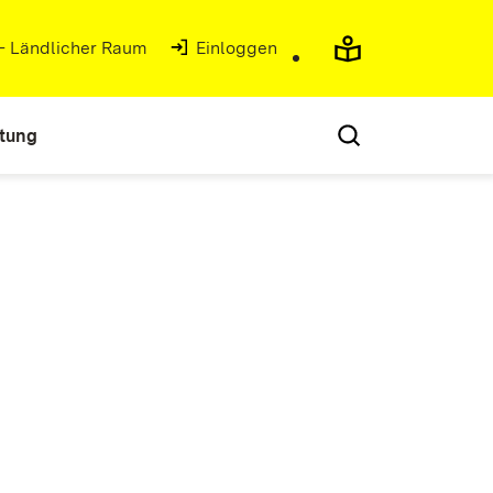
 - Ländlicher Raum
(Öffnet in neuem Fenster)
Einloggen
atung