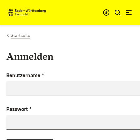
Zum Inhalt springen
Baden-Württemberg
Tierzucht
Startseite
Anmelden
Benutzername
*
Passwort
*