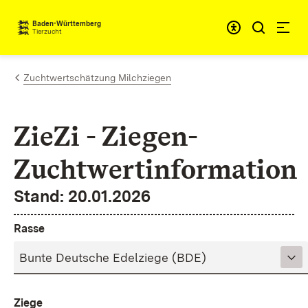
Zum Inhalt springen
Baden-Württemberg
Tierzucht
Zuchtwertschätzung Milchziegen
ZieZi - Ziegen-
Zuchtwertinformation
Stand: 20.01.2026
Rasse
Ziege