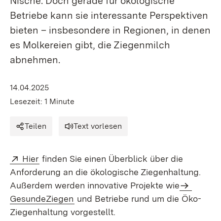
Nische. Doch gerade für ökologische
Betriebe kann sie interessante Perspektiven
bieten – insbesondere in Regionen, in denen
es Molkereien gibt, die Ziegenmilch
abnehmen.
14.04.2025
Lesezeit: 1 Minute
Teilen
Text vorlesen
Extern:
(Öffnet in neuem Fenster)
Hier
finden Sie einen Überblick über die
Anforderung an die ökologische Ziegenhaltung.
Außerdem werden innovative Projekte wie
GesundeZiegen
und Betriebe rund um die Öko-
Ziegenhaltung vorgestellt.