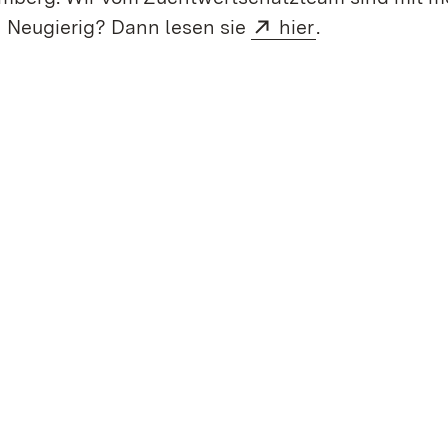
Extern:
(Öffnet in neu
! Neugierig? Dann lesen sie
hier
.