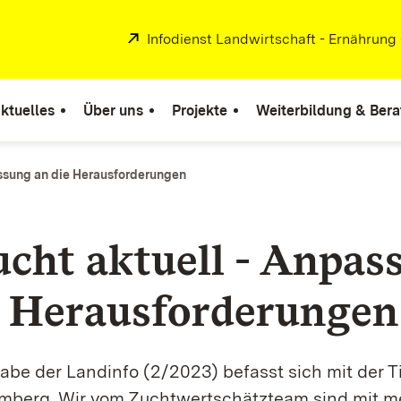
Extern:
Infodienst Landwirtschaft - Ernährung
ktuelles
Über uns
Projekte
Weiterbildung & Ber
assung an die Herausforderungen
ucht aktuell - Anpas
e Herausforderungen
abe der Landinfo (2/2023) befasst sich mit der T
berg. Wir vom Zuchtwertschätzteam sind mit m