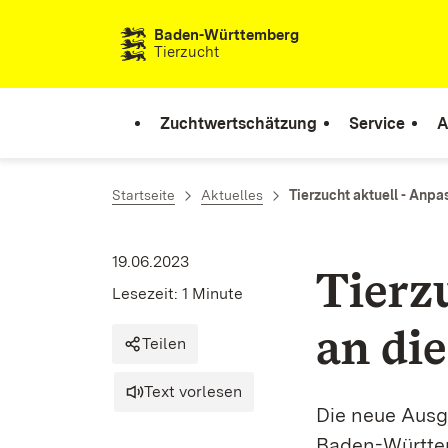
Zum Inhalt springen
Baden-Württemberg
Tierzucht
Zuchtwertschätzung
Service
A
Startseite
Aktuelles
Tierzucht aktuell - Anp
19.06.2023
Tierz
Lesezeit: 1 Minute
an di
Teilen
Text vorlesen
Die neue Ausg
Baden-Württem