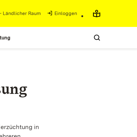
 - Ländlicher Raum
(Öffnet in neuem Fenster)
Einloggen
atung
sung
ierzüchtung in
ehreren